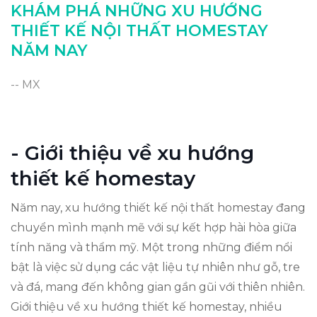
KHÁM PHÁ NHỮNG XU HƯỚNG
Phong cách vintage và retro đang trở lại
THIẾT KẾ NỘI THẤT HOMESTAY
Kết luận: Xu hướng cho homestay năm nay
NĂM NAY
Kết luận: Xu hướng cho homestay năm nay
-- MX
- Giới thiệu về xu hướng
thiết kế homestay
Năm nay, xu hướng thiết kế nội thất homestay đang
chuyển mình mạnh mẽ với sự kết hợp hài hòa giữa
tính năng và thẩm mỹ. Một trong những điểm nổi
bật là việc sử dụng các vật liệu tự nhiên như gỗ, tre
và đá, mang đến không gian gần gũi với thiên nhiên.
Giới thiệu về xu hướng thiết kế homestay, nhiều