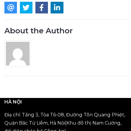
About the Author
HÀ NỘI
Điạ chỉ: Tầng 3, Tòa T6-08, Đường Tôn Quang Phiệt,
Quận Bắc Từ Liêm, Hà Nội(Khu đô thị Nam Cường,