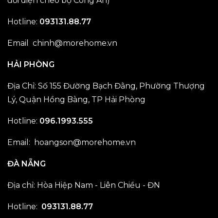
đối diện chéo bộ Công An)
Hotline:
093131.88.77
Email
chinh@morehome.vn
HẢI PHÒNG
Địa Chỉ: Số 155 Đường Bạch Đằng, Phường Thượng
Lý, Quận Hồng Bàng, TP Hải Phòng
Hotline:
096.1993.555
Email:
hoangson@morehome.vn
ĐÀ NẴNG
Địa chỉ: Hòa Hiệp Nam - Liên Chiều - ĐN
Hotline:
093131.88.77