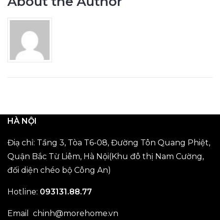
About the Author
HÀ NỘI
Điạ chỉ: Tầng 3, Tòa T6-08, Đường Tôn Quang Phiệt,
Quận Bắc Từ Liêm, Hà Nội(Khu đô thị Nam Cường,
đối diện chéo bộ Công An)
Hotline:
093131.88.77
Email
chinh@morehome.vn